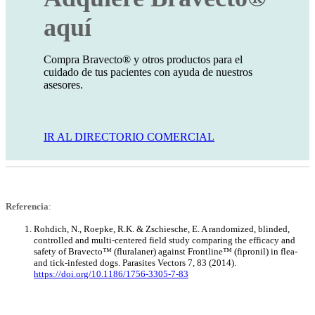
aquí
Compra Bravecto® y otros productos para el
cuidado de tus pacientes con ayuda de nuestros
asesores.
IR AL DIRECTORIO COMERCIAL
Referencia
:
Rohdich, N., Roepke, R.K. & Zschiesche, E. A randomized, blinded,
controlled and multi-centered field study comparing the efficacy and
safety of Bravecto™ (fluralaner) against Frontline™ (fipronil) in flea-
and tick-infested dogs. Parasites Vectors 7, 83 (2014).
https://doi.org/10.1186/1756-3305-7-83