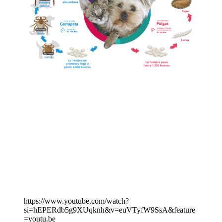
https://www.youtube.com/watch?
si=hEPERdb5g9XUqknh&v=euVTyfW9SsA&feature
=youtu.be