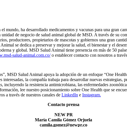
en el mundo, ha desarrollado medicamentos y vacunas para una gran ca
a unidad de negocio de salud animal global de MSD. A través de su co
, productores, propietarios de mascotas y gobiernos una gran cantida
nimal se dedica a preservar y mejorar la salud, el bienestar y el dese
moderna y global. MSD Salud Animal tiene presencia en más de 50 paíse
ww.msd-salud-animal.com.co
/
o establecer contacto con nosotros a travé
s”, MSD Salud Animal apoya la adopción de un enfoque “One Health” par
 interesadas, la compañía trabaja para desarrollar nuevas estrategias, p
as, incluyendo la resistencia antimicrobiana, las enfermedades zoonótica
información, lee nuestro posicionamiento sobre One Health que se encu
os a través de nuestros canales de
LinkedIn
e
Instagram.
Contacto prensa
NEW PR
María Camila Gómez Orjuela
camila.gomez@newpr.co