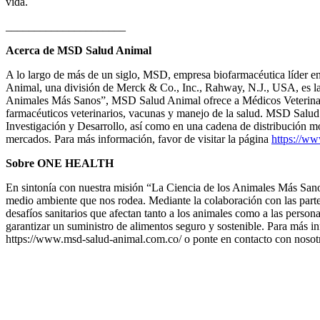
vida.
_____________________
Acerca de MSD Salud Animal
A lo largo de más de un siglo, MSD, empresa biofarmacéutica líder 
Animal, una división de Merck & Co., Inc., Rahway, N.J., USA, es l
Animales Más Sanos”, MSD Salud Animal ofrece a Médicos Veterinarios
farmacéuticos veterinarios, vacunas y manejo de la salud. MSD Salud A
Investigación y Desarrollo, así como en una cadena de distribución 
mercados. Para más información, favor de visitar la página
https://w
Sobre ONE HEALTH
En sintonía con nuestra misión “La Ciencia de los Animales Más Sano
medio ambiente que nos rodea. Mediante la colaboración con las partes
desafíos sanitarios que afectan tanto a los animales como a las person
garantizar un suministro de alimentos seguro y sostenible. Para más 
https://www.msd-salud-animal.com.co/ o ponte en contacto con nosotr