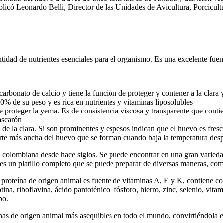
plicó Leonardo Belli, Director de las Unidades de Avicultura, Porcicult
idad de nutrientes esenciales para el organismo. Es una excelente fuente
arbonato de calcio y tiene la función de proteger y contener a la clara 
30% de su peso y es rica en nutrientes y vitaminas liposolubles
e proteger la yema. Es de consistencia viscosa y transparente que conti
cascarón
e la clara. Si son prominentes y espesos indican que el huevo es fres
rte más ancha del huevo que se forman cuando baja la temperatura desp
ta colombiana desde hace siglos. Se puede encontrar en una gran variedad
 un platillo completo que se puede preparar de diversas maneras, como r
a proteína de origen animal es fuente de vitaminas A, E y K, contiene co
otina, riboflavina, ácido pantoténico, fósforo, hierro, zinc, selenio, v
po.
ínas de origen animal más asequibles en todo el mundo, convirtiéndola e