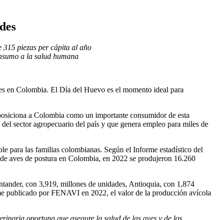
des
315 piezas per cápita al año
consumo a la salud humana
iles en Colombia. El Día del Huevo es el momento ideal para
e posiciona a Colombia como un importante consumidor de esta
s del sector agropecuario del país y que genera empleo para miles de
le para las familias colombianas. Según el Informe estadístico del
 de aves de postura en Colombia, en 2022 se produjeron 16.260
ntander, con 3,919, millones de unidades, Antioquia, con 1,874
rme publicado por FENAVI en 2022, el valor de la producción avícola
erinaria oportuna que asegure la salud de las aves y de los