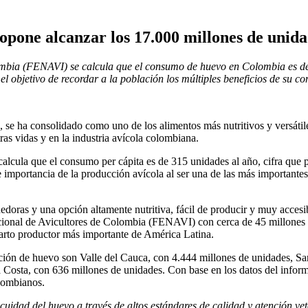
pone alcanzar los 17.000 millones de unida
ombia (FENAVI) se calcula que el consumo de huevo en Colombia es de 
 objetivo de recordar a la población los múltiples beneficios de su 
, se ha consolidado como uno de los alimentos más nutritivos y versát
ras vidas y en la industria avícola colombiana.
 calcula que el consumo per cápita es de 315 unidades al año, cifra qu
 e importancia de la producción avícola al ser una de las más importante
doras y una opción altamente nutritiva, fácil de producir y muy accesib
cional de Avicultores de Colombia (FENAVI) con cerca de 45 millones
arto productor más importante de América Latina.
ción de huevo son Valle del Cauca, con 4.444 millones de unidades, Sa
a Costa, con 636 millones de unidades. Con base en los datos del info
lombianos.
ocuidad del huevo a través de altos estándares de calidad y atención vet