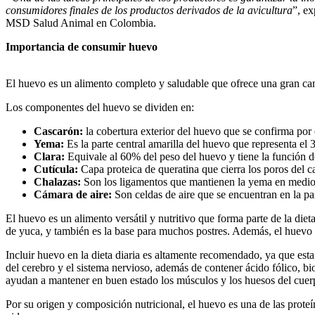
consumidores finales de los productos derivados de la avicultura
”, ex
MSD Salud Animal en Colombia.
Importancia de consumir huevo
El huevo es un alimento completo y saludable que ofrece una gran cant
Los componentes del huevo se dividen en:
Cascarón:
la cobertura exterior del huevo que se confirma por c
Yema:
Es la parte central amarilla del huevo que representa el 
Clara:
Equivale al 60% del peso del huevo y tiene la función d
Cutícula:
Capa proteica de queratina que cierra los poros del 
Chalazas:
Son los ligamentos que mantienen la yema en medio d
Cámara de aire:
Son celdas de aire que se encuentran en la pa
El huevo es un alimento versátil y nutritivo que forma parte de la die
de yuca, y también es la base para muchos postres. Además, el huevo es
Incluir huevo en la dieta diaria es altamente recomendado, ya que est
del cerebro y el sistema nervioso, además de contener ácido fólico, bi
ayudan a mantener en buen estado los músculos y los huesos del cuer
Por su origen y composición nutricional, el huevo es una de las prote